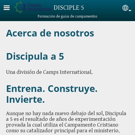
Pasar al contenido principal
DISCIPLE 5
Sel
Formación de guías de campamentos
Acerca de nosotros
Discipula a 5
Una división de Camps International.
Entrena. Construye.
Invierte.
Aunque no hay nada nuevo debajo del sol, Discipula
a 5 es el resultado de años de experimentación
provada la cual utiliza el Campamento Cristiano
como su catalizador principal para el ministerio.